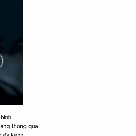
 hình
hàng thông qua
g đa kênh,