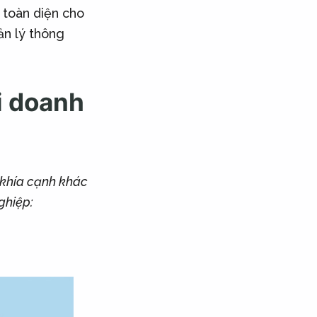
p toàn diện cho
ản lý thông
i doanh
 khía cạnh khác
ghiệp: