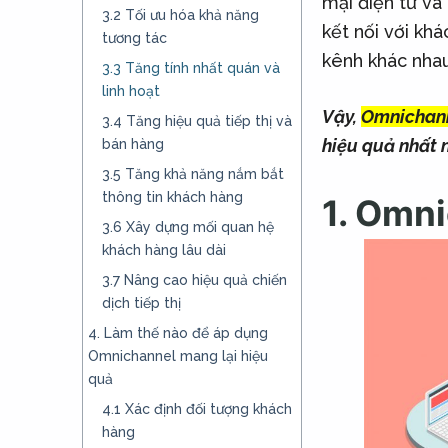
mại điện tử và
3.2 Tối ưu hóa khả năng
kết nối với kh
tương tác
kênh khác nhau
3.3 Tăng tính nhất quán và
linh hoạt
Vậy,
Omnichann
3.4 Tăng hiệu quả tiếp thị và
hiệu quả nhất 
bán hàng
3.5 Tăng khả năng nắm bắt
thông tin khách hàng
1. Omni
3.6 Xây dựng mối quan hệ
khách hàng lâu dài
3.7 Nâng cao hiệu quả chiến
dịch tiếp thị
4. Làm thế nào để áp dụng
Omnichannel mang lại hiệu
quả
4.1 Xác định đối tượng khách
hàng