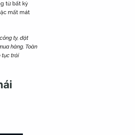
g từ bất kỳ
hoặc mất mát
công ty, đặt
 mua hàng. Toàn
tục trải
hái