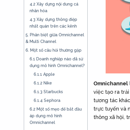
4.2 Xây dựng nội dung cá
nhân hóa
4.3 Xây dựng thông điệp
nhất quán trên các kênh
5. Phân biệt giữa Omnichannel
& Multi Channel
6. Một số câu hỏi thường gặp
6.1 Doanh nghiệp nào đã sử
dụng mô hình Omnichannel?
6.1.1 Apple
Omnichannel
6.1.2 Nike
việc tạo ra tr
6.1.3 Starbucks
tương tác khác
6.1.4 Sephora
trực tuyến và 
6.2 Một số mẹo để bắt đầu
áp dụng mô hình
thông xã hội, t
Omnichannel