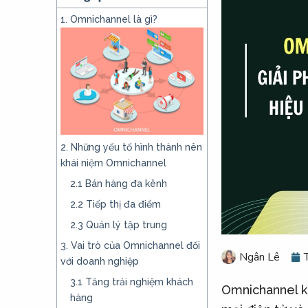
u
1. Omnichannel là gì?
n
g
2. Những yếu tố hình thành nên
khái niệm Omnichannel
2.1 Bán hàng đa kênh
2.2 Tiếp thị đa điểm
2.3 Quản lý tập trung
3. Vai trò của Omnichannel đối
Ngân Lê
với doanh nghiệp
3.1 Tăng trải nghiệm khách
Omnichannel kh
hàng