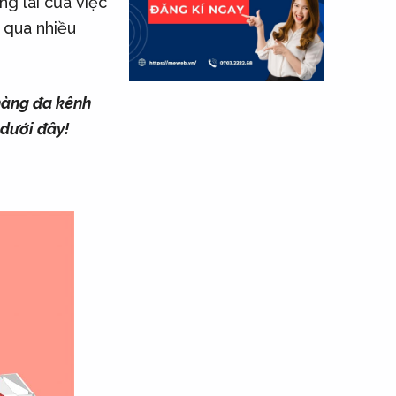
ng lai của việc
 qua nhiều
hàng đa kênh
 dưới đây!