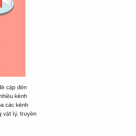
 đề cập đến
 nhiều kênh
óa các kênh
 vật lý, truyền