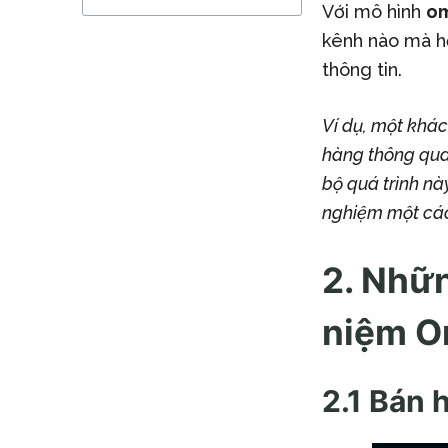
Với mô hình
om
kênh nào mà họ
thông tin.
Ví dụ, một khác
hàng thông qua
bộ quá trình nà
nghiệm một các
2. Nhữn
niệm O
2.1 Bán 