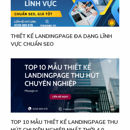
THIẾT KẾ LANDINGPAGE ĐA DẠNG LĨNH
VỰC CHUẨN SEO
TOP 10 MẪU THIẾT KẾ LANDINGPAGE THU
HÚT CHUYÊN NGHIỆP NHẤT THỜI 4.0