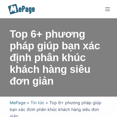
C
h
u
y
Top 6+ phương
ể
n
pháp giúp bạn xác
đ
ế
định phân khúc
n
khách hàng siêu
p
h
đơn giản
ầ
n
n
ộ
MePage
»
Tin tức
»
Top 6+ phương pháp giúp
i
bạn xác định phân khúc khách hàng siêu đơn
d
giản