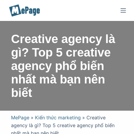
C
h
u
y
Creative agency là
ể
n
gì? Top 5 creative
đ
ế
agency phổ biến
n
nhất mà bạn nên
p
h
biết
ầ
n
n
ộ
MePage
»
Kiến thức marketing
»
Creative
i
agency là gì? Top 5 creative agency phổ biến
d
nhất mà bạn nên biết