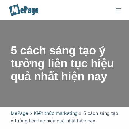
C
h
u
y
ể
n
5 cách sáng tạo ý
đ
ế
tưởng liên tục hiệu
n
quả nhất hiện nay
p
h
ầ
n
n
ộ
MePage
»
Kiến thức marketing
»
5 cách sáng tạo
i
ý tưởng liên tục hiệu quả nhất hiện nay
d