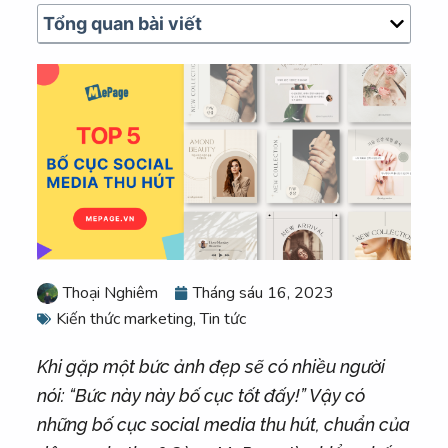
u
Tổng quan bài viết
n
g
Thoại Nghiêm
Tháng sáu 16, 2023
Kiến thức marketing
,
Tin tức
Khi gặp một bức ảnh đẹp sẽ có nhiều người
nói: “Bức này này bố cục tốt đấy!” Vậy có
những bố cục social media thu hút, chuẩn của