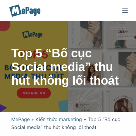
C
h
u
y
ể
n
Top 5 “Bố cục
đ
ế
Social media” thu
n
hút không lối thoát
p
h
ầ
n
n
ộ
MePage
»
Kiến thức marketing
»
Top 5 “Bố cục
i
Social media” thu hút không lối thoát
d