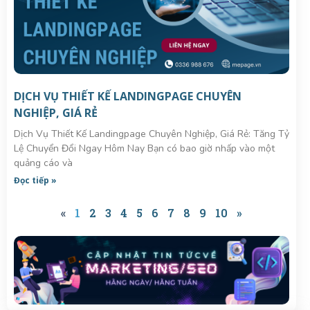
DỊCH VỤ THIẾT KẾ LANDINGPAGE CHUYÊN
NGHIỆP, GIÁ RẺ
Dịch Vụ Thiết Kế Landingpage Chuyên Nghiệp, Giá Rẻ: Tăng Tỷ
Lệ Chuyển Đổi Ngay Hôm Nay Bạn có bao giờ nhấp vào một
quảng cáo và
Đọc tiếp »
«
1
2
3
4
5
6
7
8
9
10
»