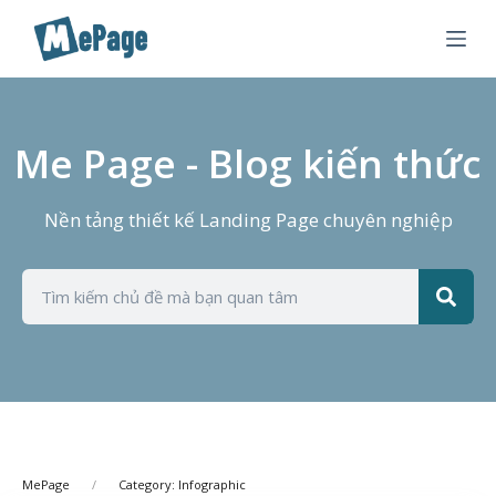
C
h
u
y
ể
Me Page - Blog kiến thức
n
đ
Nền tảng thiết kế Landing Page chuyên nghiệp
ế
n
p
h
ầ
n
n
ộ
i
d
MePage
Category: Infographic