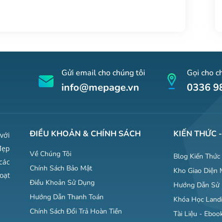
Gửi email cho chúng tôi
Gọi cho ch
info@mepage.vn
0336 9
ĐIỀU KHOẢN & CHÍNH SÁCH
KIẾN THỨC -
với
đẹp
Về Chúng Tôi
Blog Kiến Thức
các
Chính Sách Bảo Mật
Kho Giao Diện
oạt
Điều Khoản Sử Dụng
Hướng Dẫn Sử
Hướng Dẫn Thanh Toán
Khóa Học Land
Chính Sách Đổi Trả Hoàn Tiền
Tài Liệu - Ebo