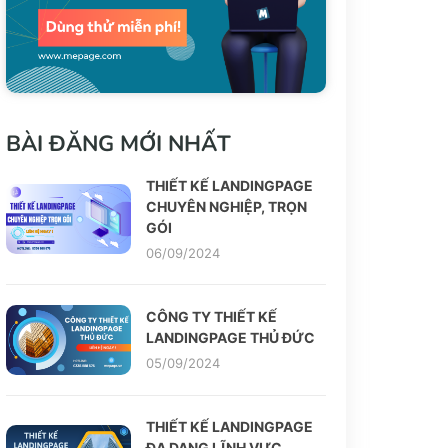
BÀI ĐĂNG MỚI NHẤT
THIẾT KẾ LANDINGPAGE
CHUYÊN NGHIỆP, TRỌN
GÓI
06/09/2024
CÔNG TY THIẾT KẾ
LANDINGPAGE THỦ ĐỨC
05/09/2024
THIẾT KẾ LANDINGPAGE
ĐA DẠNG LĨNH VỰC