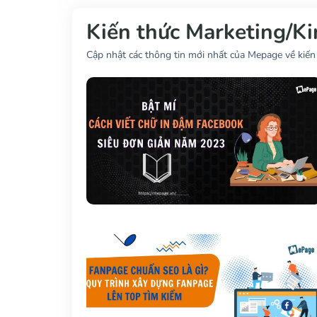
u
Kiến thức Marketing/K
n
g
Cập nhật các thông tin mới nhất của Mepage về kiến 