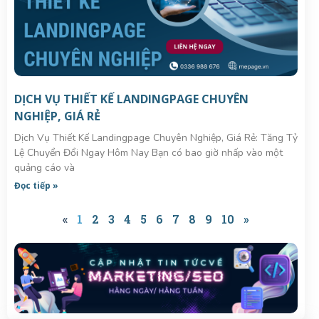
DỊCH VỤ THIẾT KẾ LANDINGPAGE CHUYÊN
NGHIỆP, GIÁ RẺ
Dịch Vụ Thiết Kế Landingpage Chuyên Nghiệp, Giá Rẻ: Tăng Tỷ
Lệ Chuyển Đổi Ngay Hôm Nay Bạn có bao giờ nhấp vào một
quảng cáo và
Đọc tiếp »
«
1
2
3
4
5
6
7
8
9
10
»