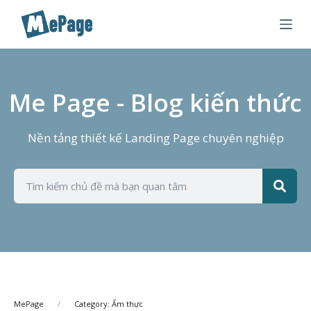
C
h
u
y
ể
Me Page - Blog kiến thức
n
đ
Nền tảng thiết kế Landing Page chuyên nghiệp
ế
n
p
h
ầ
n
n
ộ
i
d
MePage
Category: Ẩm thực